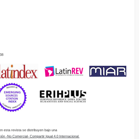
38
 esta revista se distribuyen bajo una
ón -No Comercial- Compartir Igual 4.0 Internacional.