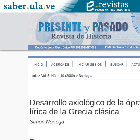
INICIO
ACERCA DE
INICIAR SESIÓN
BUSCAR
ACTU
Inicio
>
Vol. 5, Núm. 10 (2000)
>
Noriega
Desarrollo axiológico de la ἀρε
lírica de la Grecia clásica
Simón Noriega