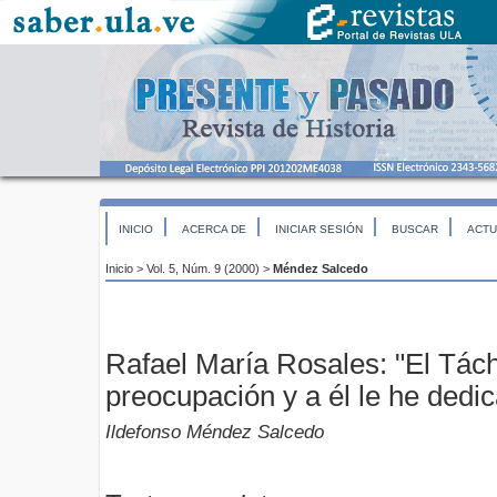
INICIO
ACERCA DE
INICIAR SESIÓN
BUSCAR
ACTU
Inicio
>
Vol. 5, Núm. 9 (2000)
>
Méndez Salcedo
Rafael María Rosales: "El Tách
preocupación y a él le he dedi
Ildefonso Méndez Salcedo