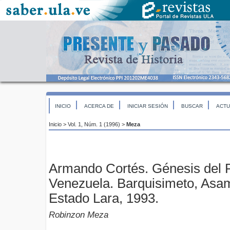
INICIO
ACERCA DE
INICIAR SESIÓN
BUSCAR
ACTU
Inicio
>
Vol. 1, Núm. 1 (1996)
>
Meza
Armando Cortés. Génesis del 
Venezuela. Barquisimeto, Asam
Estado Lara, 1993.
Robinzon Meza