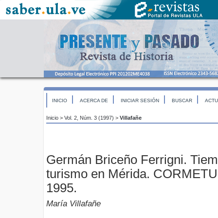
INICIO
ACERCA DE
INICIAR SESIÓN
BUSCAR
ACTU
Inicio
>
Vol. 2, Núm. 3 (1997)
>
Villafañe
Germán Briceño Ferrigni. Tiem
turismo en Mérida. CORME
1995.
María Villafañe