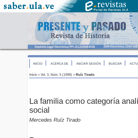
INICIO
ACERCA DE
INICIAR SESIÓN
BUSCAR
ACTU
Inicio
>
Vol. 3, Núm. 5 (1998)
>
Ruíz Tirado
La familia como categoría analít
social
Mercedes Ruíz Tirado