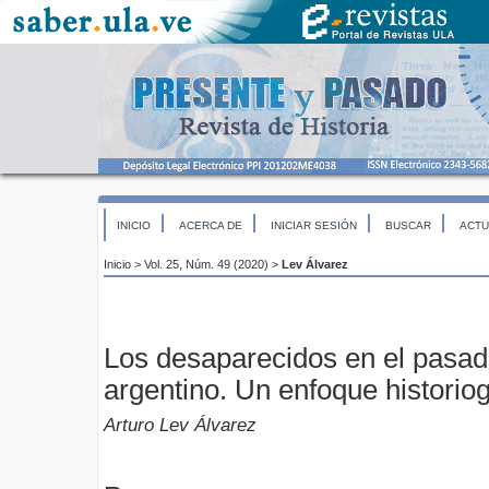
INICIO
ACERCA DE
INICIAR SESIÓN
BUSCAR
ACTU
Inicio
>
Vol. 25, Núm. 49 (2020)
>
Lev Álvarez
Los desaparecidos en el pasad
argentino. Un enfoque historiog
Arturo Lev Álvarez