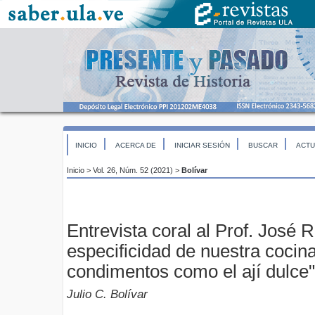
INICIO
ACERCA DE
INICIAR SESIÓN
BUSCAR
ACTU
Inicio
>
Vol. 26, Núm. 52 (2021)
>
Bolívar
Entrevista coral al Prof. José 
especificidad de nuestra cocin
condimentos como el ají dulce"
Julio C. Bolívar