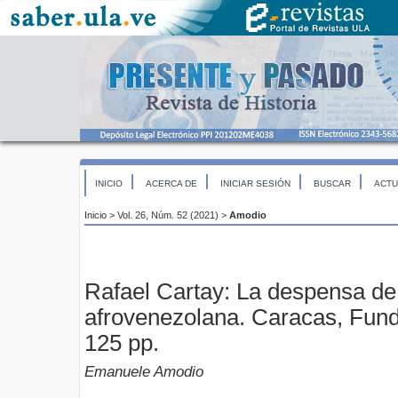
INICIO
ACERCA DE
INICIAR SESIÓN
BUSCAR
ACTU
Inicio
>
Vol. 26, Núm. 52 (2021)
>
Amodio
Rafael Cartay: La despensa de
afrovenezolana. Caracas, Fund
125 pp.
Emanuele Amodio