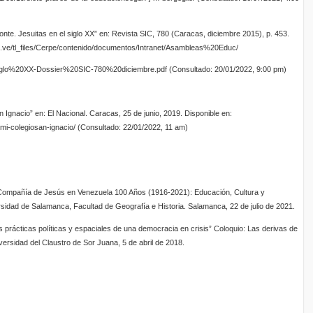
onte. Jesuitas en el siglo XX” en: Revista SIC, 780 (Caracas, diciembre 2015), p. 453.
rg.ve/tl_files/Cerpe/contenido/documentos/Intranet/Asambleas%20Educ/
lo%20XX-Dossier%20SIC-780%20diciembre.pdf (Consultado: 20/01/2022, 9:00 pm)
 Ignacio” en: El Nacional. Caracas, 25 de junio, 2019. Disponible en:
/mi-colegiosan-ignacio/ (Consultado: 22/01/2022, 11 am)
Compañía de Jesús en Venezuela 100 Años (1916-2021): Educación, Cultura y
sidad de Salamanca, Facultad de Geografía e Historia. Salamanca, 22 de julio de 2021.
 prácticas políticas y espaciales de una democracia en crisis” Coloquio: Las derivas de
rsidad del Claustro de Sor Juana, 5 de abril de 2018.