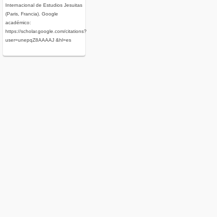
Internacional de Estudios Jesuitas
(Paris, Francia). Google
académico:
https://scholar.google.com/citations?
user=unepqZ8AAAAJ &hl=es