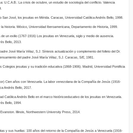
: U.C.A.B.: La crisis de octubre, un estudio de sociología del conflicto. Valencia
4.
o San José, los jesuitas en Mérida. Caracas, Universidad Católica Andrés Bello, 1998.
e la historia. México, Universidad Iberoamericana, Departamento de Historia, 1999.
 de un exilio (1767-1916) Los jesuitas en Venezuela, siglo y medio de ausencia.
és Bello, 2013.
padre José María Vélaz, S.J. Síntesis actualización y complemento del folleto del Dr.
 pensamiento del padre José María Vélaz, S.J. Caracas, S/E, 1981.
 Colegios jesuitas y su tradición educativa (1868-1906). Madrid, Universidad Pontificia
or) Cien años con Venezuela. La labor venezolana de la Compañía de Jesús (1916-
ca Andrés Bello, 2017.
ad Católica Andrés Bello en el marco históricoeducativo de los jesuitas en Venezuela.
és Bello, 1994.
Evanston. Illinois, Northwestern University Press, 2014.
itas y sus huellas: 100 años del retorno de la Compañía de Jesús a Venezuela (1916-