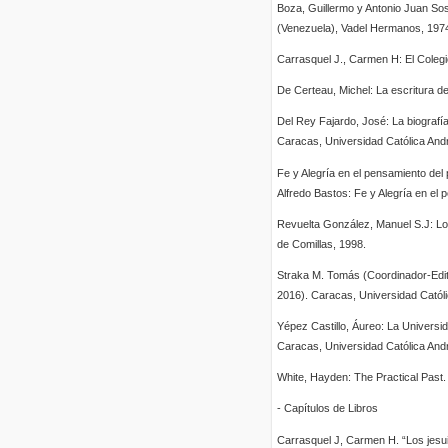
Boza, Guillermo y Antonio Juan Sosa
(Venezuela), Vadel Hermanos, 197
Carrasquel J., Carmen H: El Colegi
De Certeau, Michel: La escritura d
Del Rey Fajardo, José: La biografía
Caracas, Universidad Católica Andr
Fe y Alegría en el pensamiento del 
Alfredo Bastos: Fe y Alegría en el
Revuelta González, Manuel S.J: Los
de Comillas, 1998.
Straka M. Tomás (Coordinador-Edit
2016). Caracas, Universidad Católi
Yépez Castillo, Áureo: La Universid
Caracas, Universidad Católica Andr
White, Hayden: The Practical Past. 
- Capítulos de Libros
Carrasquel J, Carmen H. “Los jesu