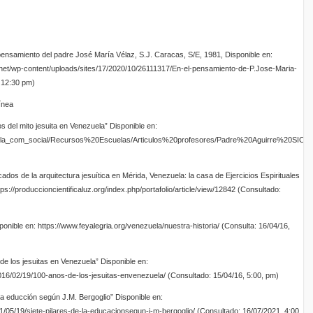
 pensamiento del padre José María Vélaz, S.J. Caracas, S/E, 1981, Disponible en:
.net/wp-content/uploads/sites/17/2020/10/26111317/En-el-pensamiento-de-P.Jose-Maria-
 12:30 pm)
línea
s del mito jesuita en Venezuela” Disponible en:
Escuela_com_social/Recursos%20Escuelas/Articulos%20profesores/Padre%20Aguirre%20SIC%
cados de la arquitectura jesuítica en Mérida, Venezuela: la casa de Ejercicios Espirituales
ps://produccioncientificaluz.org/index.php/portafolio/article/view/12842 (Consultado:
sponible en: https://www.feyalegria.org/venezuela/nuestra-historia/ (Consulta: 16/04/16,
de los jesuitas en Venezuela” Disponible en:
016/02/19/100-anos-de-los-jesuitas-envenezuela/ (Consultado: 15/04/16, 5:00, pm)
 la educción según J.M. Bergoglio” Disponible en:
021/05/19/siete-pilares-de-la-educacionsegun-j-m-bergoglio/ (Consultado: 16/07/2021, 4:00