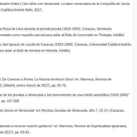
inador-Editor) Cien años con Venezuela. La labor venezolana de la Compañía de Jesús
Católica Andrés Bello, 2017.
ta Rosa de Lima durante el periodo jesuita (1916-1954). Caracas, Seminario
entado como requisito parcial para optar al título de Licenciado en Teología, Inédito)
io San Ignacio de Loyola de Caracas (1923-1998). Caracas, Universidad Católica Andrés
a optar al título de doctora en Historia, Inédito).
l: De Caracas a Roma: La historia de Arturo Sosa” en: Manresa, Revista de
350, (Madrid, enero-marzo de 2017), pp. 65-76.
no de los jesuitas a Venezuela y los instrumentos de una misión apostólica (1916-1940)”
 pp. 107-208.
 de Jesús en Venezuela” en: Revista Jesuitas de Venezuela, año 7, 13-14. (Caracas,
llamada a renovar nuestro gobierno” en: Manresa, Revista de Espiritualidad Ignaciana,
 de 2017), pp. 53-63.