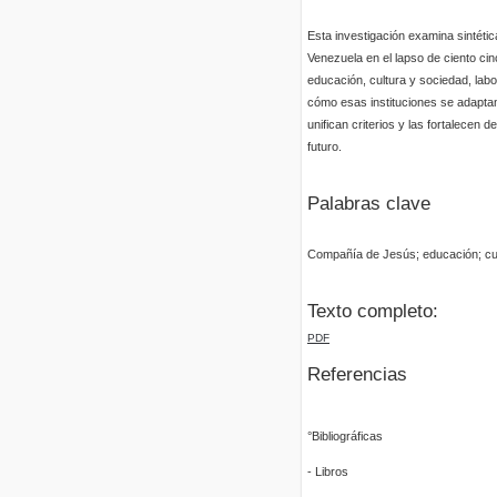
Esta investigación examina sintéti
Venezuela en el lapso de ciento ci
educación, cultura y sociedad, labo
cómo esas instituciones se adaptan
unifican criterios y las fortalecen
futuro.
Palabras clave
Compañía de Jesús; educación; cul
Texto completo:
PDF
Referencias
°Bibliográficas
- Libros