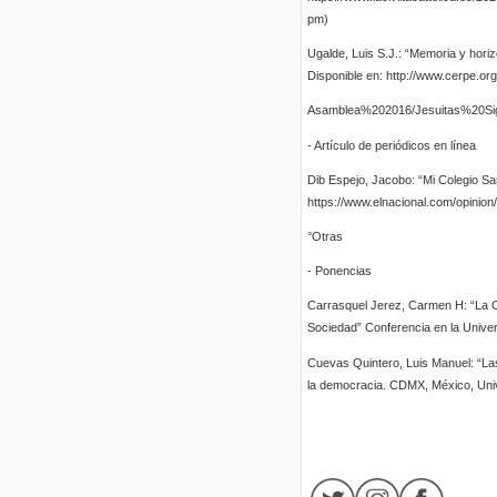
pm)
Ugalde, Luis S.J.: “Memoria y horiz
Disponible en: http://www.cerpe.o
Asamblea%202016/Jesuitas%20Sig
- Artículo de periódicos en línea
Dib Espejo, Jacobo: “Mi Colegio San
https://www.elnacional.com/opinion
°Otras
- Ponencias
Carrasquel Jerez, Carmen H: “La 
Sociedad” Conferencia en la Univer
Cuevas Quintero, Luis Manuel: “Las
la democracia. CDMX, México, Unive