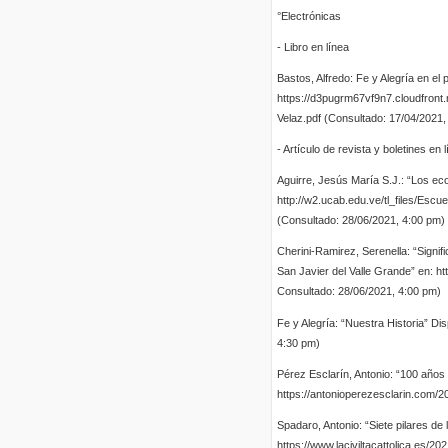
°Electrónicas
- Libro en línea
Bastos, Alfredo: Fe y Alegría en el
https://d3pugrm67vf9n7.cloudfront
Velaz.pdf (Consultado: 17/04/2021,
- Artículo de revista y boletines en 
Aguirre, Jesús María S.J.: “Los eco
http://w2.ucab.edu.ve/tl_files/
(Consultado: 28/06/2021, 4:00 pm)
Cherini-Ramirez, Serenella: “Signifi
San Javier del Valle Grande” en: htt
Consultado: 28/06/2021, 4:00 pm)
Fe y Alegría: “Nuestra Historia” Di
4:30 pm)
Pérez Esclarín, Antonio: “100 años 
https://antonioperezesclarin.com/2
Spadaro, Antonio: “Siete pilares de
https://www.laciviltacattolica.es/2