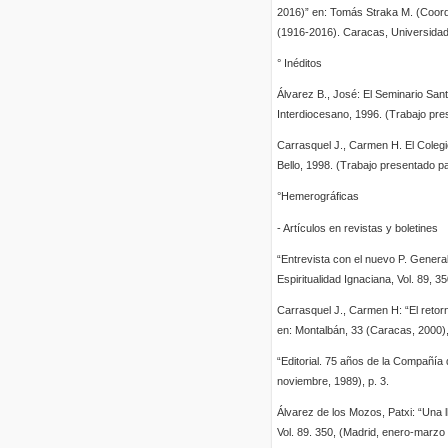
2016)” en: Tomás Straka M. (Coord
(1916-2016). Caracas, Universidad 
° Inéditos
Álvarez B., José: El Seminario San
Interdiocesano, 1996. (Trabajo pres
Carrasquel J., Carmen H. El Coleg
Bello, 1998. (Trabajo presentado par
°Hemerográficas
- Artículos en revistas y boletines
“Entrevista con el nuevo P. Genera
Espiritualidad Ignaciana, Vol. 89, 
Carrasquel J., Carmen H: “El retor
en: Montalbán, 33 (Caracas, 2000),
“Editorial. 75 años de la Compañía
noviembre, 1989), p. 3.
Álvarez de los Mozos, Patxi: “Una 
Vol. 89. 350, (Madrid, enero-marzo