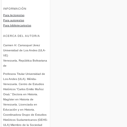
INFORMACIÓN
Para lectores/as
Para autores/as
Para bibliotecarios/as
ACERCA DEL AUTOR/A
Carmen H. Carrasquel Jerez
Universidad de Los Andes (ULA-
VE)
Venezuela, República Bolivariana
de
Profesora Titular Universidad de
Los Andes (ULA). Mérida-
Venezuela. Centro de Estudios
Históricos “Carlos Emilio Muñoz
Oraá.” Doctora en Historia.
Magíster en Historia de
Venezuela. Licenciada en
Educación y en Historia.
Coordinadora Grupo de Estudios
Históricos Sudamericanos (GEHS-
ULA) Miembro de la Sociedad