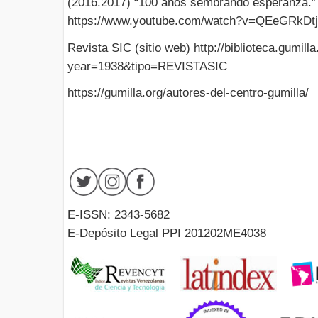
(2016.2017) “100 años sembrando esperanza.” 
https://www.youtube.com/watch?v=QEeGRkDtj
Revista SIC (sitio web) http://biblioteca.gumill
year=1938&tipo=REVISTASIC
https://gumilla.org/autores-del-centro-gumilla/
E-ISSN: 2343-5682
E-Depósito Legal PPI 201202ME4038