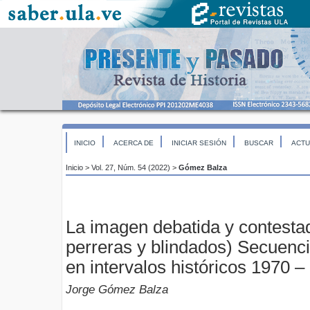
INICIO
ACERCA DE
INICIAR SESIÓN
BUSCAR
ACTU
Inicio
>
Vol. 27, Núm. 54 (2022)
>
Gómez Balza
La imagen debatida y contesta
perreras y blindados) Secuenci
en intervalos históricos 1970 –
Jorge Gómez Balza