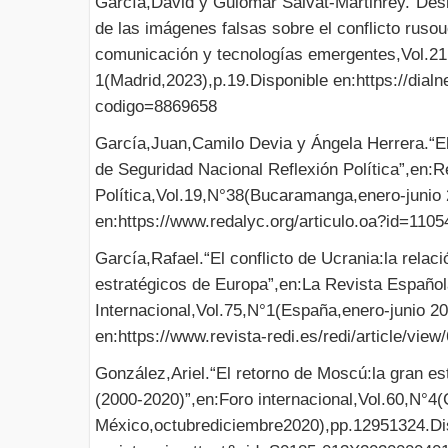
García,David y Guiomar Salvat-Martinrey.“Desi
de las imágenes falsas sobre el conflicto ruso
comunicación y tecnologías emergentes,Vol.21
1(Madrid,2023),p.19.Disponible en:https://dialnet
codigo=8869658
García,Juan,Camilo Devia y Ángela Herrera.“El
de Seguridad Nacional Reflexión Política”,en:R
Política,Vol.19,N°38(Bucaramanga,enero-junio 
en:https://www.redalyc.org/articulo.oa?id=110
García,Rafael.“El conflicto de Ucrania:la relaci
estratégicos de Europa”,en:La Revista Españo
Internacional,Vol.75,N°1(España,enero-junio 20
en:https://www.revista-redi.es/redi/article/view
González,Ariel.“El retorno de Moscú:la gran est
(2000-2020)”,en:Foro internacional,Vol.60,N°4
México,octubrediciembre2020),pp.12951324.Dis