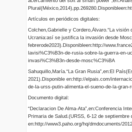
acercamiento del soft al smart power”,en:Análi
Plural(México,2014),pp.269280.Disponibleen:htt
Artículos en periódicos digitales:
Colchen,Gabrielle y Cordero,Álvaro.“La visión 
Ucrania:así se justifica la invasión desde Mos
febrerode2023).Disponibleen:http://www.franc
lavisi%C3%B3n-de-rusia-sobre-la-guerra-en-u
invasi%C3%B3n-desde-mosc%C3%BA
Sahuquillo,María.“La Gran Rusia”,en:El País(E
2021).Disponible en:http://elpais.com/interna
de-la-urss-putin-alimenta-el-sueno-de-la-gran-r
Documento digital:
“Declaracion De Alma-Ata”,en:Conferencia Inte
Primaria de Salud.(URSS, 6-12 de septiembre 
en:http://www3.paho.org/hq/dmdocuments/2012