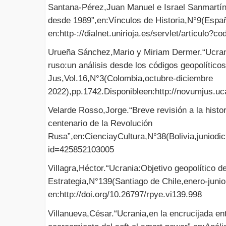
Santana-Pérez,Juan Manuel e Israel Sanmartín 
desde 1989”,en:Vínculos de Historia,N°9(Espa
en:http-://dialnet.unirioja.es/servlet/articulo?
Urueña Sánchez,Mario y Miriam Dermer.“Ucrani
ruso:un análisis desde los códigos geopolític
Jus,Vol.16,N°3(Colombia,octubre-diciembre
2022),pp.1742.Disponibleen:http://novumjus.uca
Velarde Rosso,Jorge.“Breve revisión a la histor
centenario de la Revolución
Rusa”,en:CienciayCultura,N°38(Bolivia,juniodi
id=425852103005
Villagra,Héctor.“Ucrania:Objetivo geopolítico d
Estrategia,N°139(Santiago de Chile,enero-junio
en:http://doi.org/10.26797/rpye.vi139.998
Villanueva,César.“Ucrania,en la encrucijada en