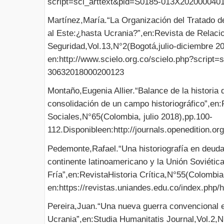
script=sci_arttext&pid=S0185-013X202000040
Martínez,María.“La Organización del Tratado de
al Este:¿hasta Ucrania?”,en:Revista de Relacio
Seguridad,Vol.13,N°2(Bogotá,julio-diciembre 2
en:http://www.scielo.org.co/scielo.php?script=
30632018000200123
Montaño,Eugenia Allier.“Balance de la historia
consolidación de un campo historiográfico”,en:
Sociales,N°65(Colombia, julio 2018),pp.100-
112.Disponibleen:http://journals.openedition.o
Pedemonte,Rafael.“Una historiografía en deuda:
continente latinoamericano y la Unión Soviétic
Fría”,en:RevistaHistoria Crítica,N°55(Colombia
en:https://revistas.uniandes.edu.co/index.php/h
Pereira,Juan.“Una nueva guerra convencional e
Ucrania”,en:Studia Humanitatis Journal,Vol.2,N