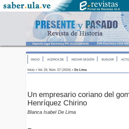
INICIO
ACERCA DE
INICIAR SESIÓN
BUSCAR
ACTU
Inicio
>
Vol. 29, Núm. 57 (2024)
>
De Lima
Un empresario coriano del go
Henríquez Chirino
Blanca Isabel De Lima