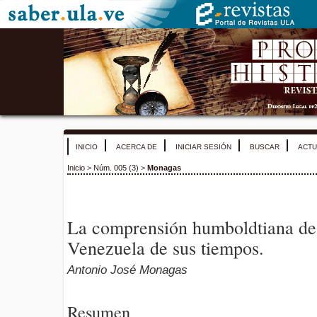
INICIO
ACERCA DE
INICIAR SESIÓN
BUSCAR
ACTU
Inicio
>
Núm. 005 (3)
>
Monagas
La comprensión humboldtiana de l
Venezuela de sus tiempos.
Antonio José Monagas
Resumen