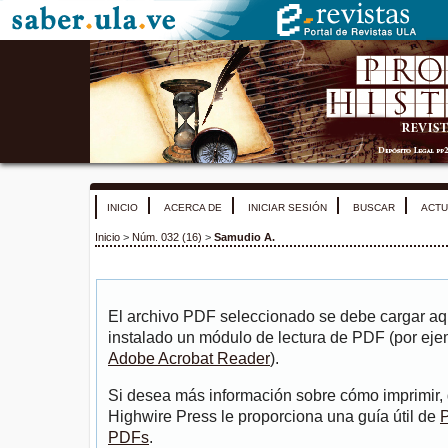
INICIO
ACERCA DE
INICIAR SESIÓN
BUSCAR
ACTU
Inicio
>
Núm. 032 (16)
>
Samudio A.
El archivo PDF seleccionado se debe cargar aqu
instalado un módulo de lectura de PDF (por eje
Adobe Acrobat Reader
).
Si desea más información sobre cómo imprimir, 
Highwire Press le proporciona una guía útil de
P
PDFs
.