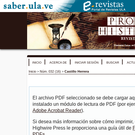
INICIO
ACERCA DE
INICIAR SESIÓN
BUSCAR
ACTU
Inicio
>
Núm. 032 (16)
>
Castillo Herrera
El archivo PDF seleccionado se debe cargar aqu
instalado un módulo de lectura de PDF (por eje
Adobe Acrobat Reader
).
Si desea más información sobre cómo imprimir, 
Highwire Press le proporciona una guía útil de
P
PDFs
.