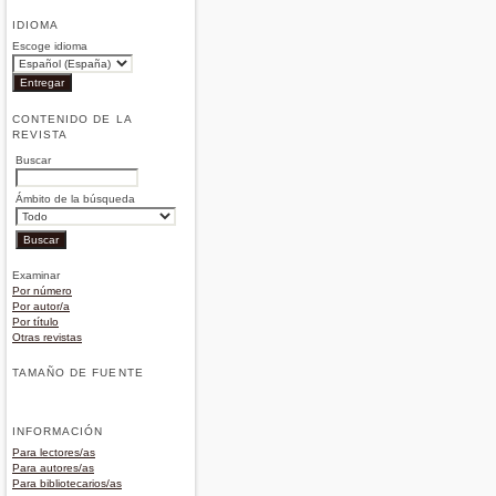
IDIOMA
Escoge idioma
CONTENIDO DE LA
REVISTA
Buscar
Ámbito de la búsqueda
Examinar
Por número
Por autor/a
Por título
Otras revistas
TAMAÑO DE FUENTE
INFORMACIÓN
Para lectores/as
Para autores/as
Para bibliotecarios/as