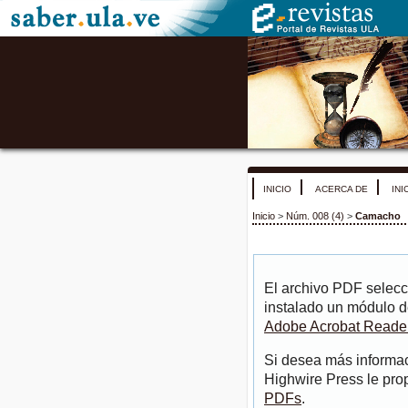
INICIO
ACERCA DE
INI
Inicio
>
Núm. 008 (4)
>
Camacho
El archivo PDF selecc
instalado un módulo d
Adobe Acrobat Reade
Si desea más informac
Highwire Press le pro
PDFs
.