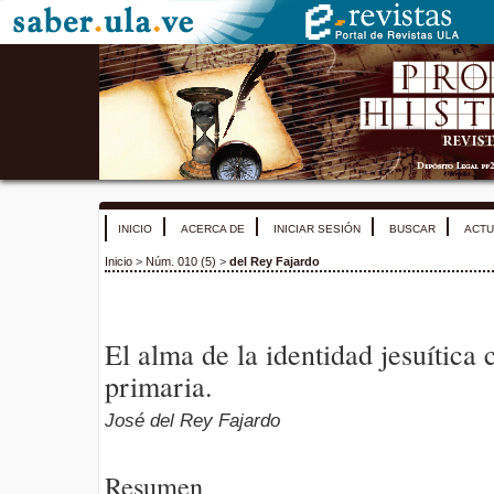
INICIO
ACERCA DE
INICIAR SESIÓN
BUSCAR
ACTU
Inicio
>
Núm. 010 (5)
>
del Rey Fajardo
El alma de la identidad jesuítica
primaria.
José del Rey Fajardo
Resumen