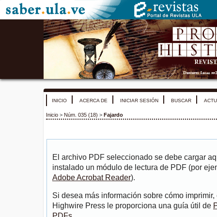
INICIO
ACERCA DE
INICIAR SESIÓN
BUSCAR
ACTU
Inicio
>
Núm. 035 (18)
>
Fajardo
El archivo PDF seleccionado se debe cargar aqu
instalado un módulo de lectura de PDF (por eje
Adobe Acrobat Reader
).
Si desea más información sobre cómo imprimir, 
Highwire Press le proporciona una guía útil de
P
PDFs
.