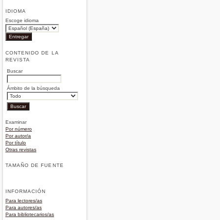
IDIOMA
Escoge idioma
CONTENIDO DE LA
REVISTA
Buscar
Ámbito de la búsqueda
Examinar
Por número
Por autor/a
Por título
Otras revistas
TAMAÑO DE FUENTE
INFORMACIÓN
Para lectores/as
Para autores/as
Para bibliotecarios/as