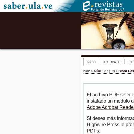
INICIO
ACERCA DE
INI
Inicio
>
Núm. 037 (19)
>
Biord Cast
El archivo PDF selecc
instalado un módulo d
Adobe Acrobat Reade
Si desea más informac
Highwire Press le pro
PDFs
.