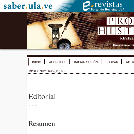
INICIO
ACERCA DE
INICIAR SESIÓN
BUSCAR
ACTU
Inicio
>
Núm. 038 (19)
>
-
Editorial
- - -
Resumen