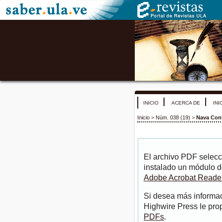
INICIO
ACERCA DE
INI
Inicio
>
Núm. 038 (19)
>
Nava Con
El archivo PDF selecc
instalado un módulo d
Adobe Acrobat Reade
Si desea más informac
Highwire Press le pro
PDFs
.