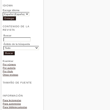
IDIOMA
Escoge idioma
CONTENIDO DE LA
REVISTA
Buscar
Ámbito de la búsqueda
Examinar
Por número
Por autor/a
Por título
Otras revistas
TAMAÑO DE FUENTE
INFORMACIÓN
Para lectores/as
Para autores/as
Para bibliotecarios/as