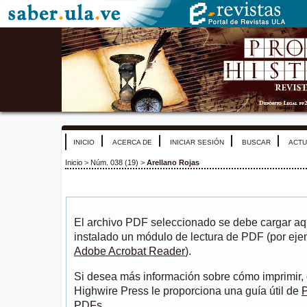
INICIO
ACERCA DE
INICIAR SESIÓN
BUSCAR
ACTU
Inicio
>
Núm. 038 (19)
>
Arellano Rojas
El archivo PDF seleccionado se debe cargar aqu
instalado un módulo de lectura de PDF (por eje
Adobe Acrobat Reader
).
Si desea más información sobre cómo imprimir, 
Highwire Press le proporciona una guía útil de
P
PDFs
.