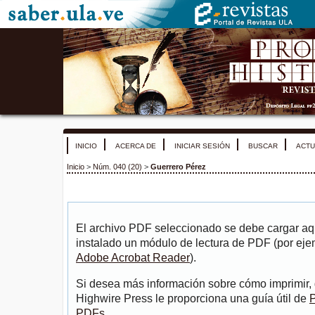
INICIO
ACERCA DE
INICIAR SESIÓN
BUSCAR
ACTU
Inicio
>
Núm. 040 (20)
>
Guerrero Pérez
El archivo PDF seleccionado se debe cargar aqu
instalado un módulo de lectura de PDF (por eje
Adobe Acrobat Reader
).
Si desea más información sobre cómo imprimir, 
Highwire Press le proporciona una guía útil de
P
PDFs
.