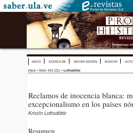
INICIO
ACERCA DE
INICIAR SESIÓN
BUSCAR
ACTU
Inicio
>
Núm. 041 (21)
>
Loftsdóttir
Reclamos de inocencia blanca: mu
excepcionalismo en los países nó
Kristín Loftsdóttir
Resumen