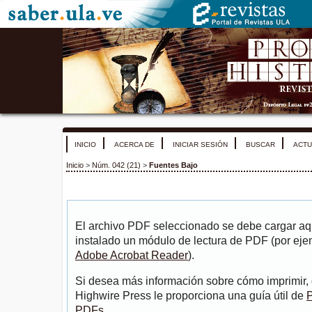
INICIO
ACERCA DE
INICIAR SESIÓN
BUSCAR
ACTU
Inicio
>
Núm. 042 (21)
>
Fuentes Bajo
El archivo PDF seleccionado se debe cargar aqu
instalado un módulo de lectura de PDF (por eje
Adobe Acrobat Reader
).
Si desea más información sobre cómo imprimir, 
Highwire Press le proporciona una guía útil de
P
PDFs
.