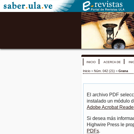
INICIO
ACERCA DE
INI
Inicio
>
Núm. 042 (21)
>
Grana
El archivo PDF selecc
instalado un módulo d
Adobe Acrobat Reade
Si desea más informac
Highwire Press le pro
PDFs
.