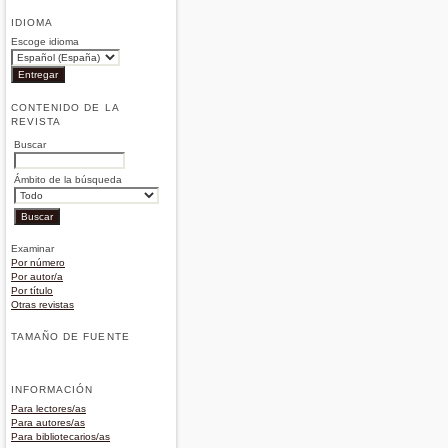
IDIOMA
Escoge idioma
CONTENIDO DE LA
REVISTA
Buscar
Ámbito de la búsqueda
Examinar
Por número
Por autor/a
Por título
Otras revistas
TAMAÑO DE FUENTE
INFORMACIÓN
Para lectores/as
Para autores/as
Para bibliotecarios/as