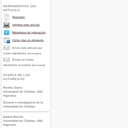
HERRAMIENTAS DEL
ARTÍCULO
Resumen
Imprima este artículo
Metadatos de indexación
Cómo citar un elemento
Envíe este artículo por
correo electrónico
(Inicie sesión)
Enviar un correo
electrónico al autor/a
(Inicie sesión)
ACERCA DE LOS
AUTORES/AS
Romina Grana
Universidad de Córdoba, UNC
Argentina
Docente e investigadora de la
Universidad de Córdoba
Daiana Barone
Universidad de Córdoba, UNC.
Argentina