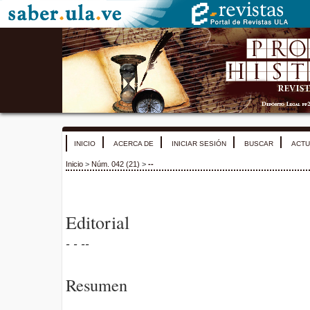
INICIO
ACERCA DE
INICIAR SESIÓN
BUSCAR
ACTU
Inicio
>
Núm. 042 (21)
>
--
Editorial
- - --
Resumen