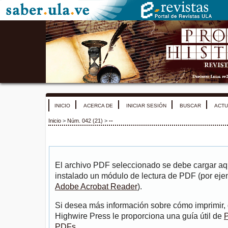
INICIO
ACERCA DE
INICIAR SESIÓN
BUSCAR
ACTU
Inicio
>
Núm. 042 (21)
>
--
El archivo PDF seleccionado se debe cargar aqu
instalado un módulo de lectura de PDF (por eje
Adobe Acrobat Reader
).
Si desea más información sobre cómo imprimir, 
Highwire Press le proporciona una guía útil de
P
PDFs
.