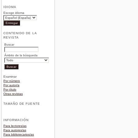
IDIOMA
Escoge idioma
CONTENIDO DE LA
REVISTA
Buscar
Ámbito de la búsqueda
Examinar
Por número
Por autor/a
Por título
Otras revistas
TAMAÑO DE FUENTE
INFORMACIÓN
Para lectores/as
Para autores/as
Para bibliotecarios/as