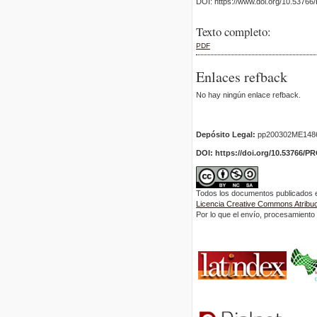
DOI: https://www.doi.org/10.5376
Texto completo:
PDF
Enlaces refback
No hay ningún enlace refback.
Depósito Legal:
pp200302ME148
DOI: https://doi.org/10.53766/P
Todos los documentos publicados en
Licencia Creative Commons Atribuci
Por lo que el envío, procesamiento y