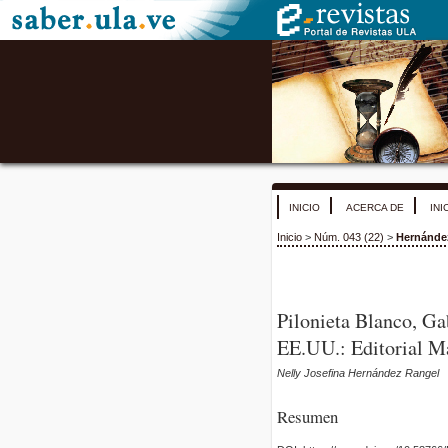
INICIO
ACERCA DE
INI
Inicio
>
Núm. 043 (22)
>
Hernánde
Pilonieta Blanco, Gab
EE.UU.: Editorial Ma
Nelly Josefina Hernández Rangel
Resumen