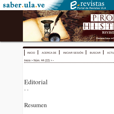
INICIO
ACERCA DE
INICIAR SESIÓN
BUSCAR
ACTU
Inicio
>
Núm. 44 (22)
>
-
Editorial
- -
Resumen