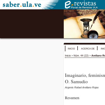
INICIO
ACERCA DE
INI
Inicio
>
Núm. 44 (22)
>
Arellano R
Imaginario, feminis
O. Samudio
Argenis Rafael Arellano Rojas
Resumen