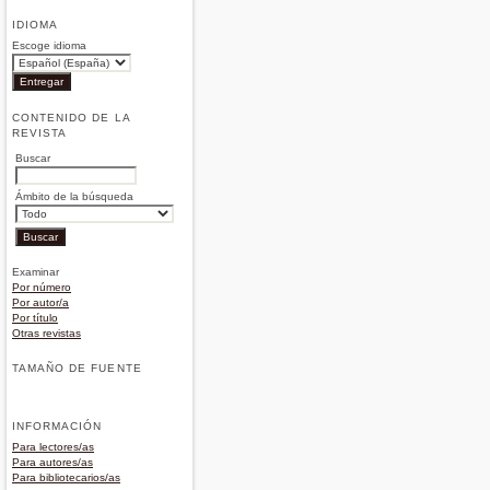
IDIOMA
Escoge idioma
CONTENIDO DE LA
REVISTA
Buscar
Ámbito de la búsqueda
Examinar
Por número
Por autor/a
Por título
Otras revistas
TAMAÑO DE FUENTE
INFORMACIÓN
Para lectores/as
Para autores/as
Para bibliotecarios/as