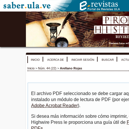
INICIO
ACERCA DE
INICIAR SESIÓN
BUSCAR
ACTU
Inicio
>
Núm. 44 (22)
>
Arellano Rojas
El archivo PDF seleccionado se debe cargar aqu
instalado un módulo de lectura de PDF (por eje
Adobe Acrobat Reader
).
Si desea más información sobre cómo imprimir, 
Highwire Press le proporciona una guía útil de
P
PDFs
.