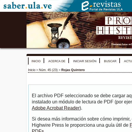
INICIO
ACERCA DE
INICIAR SESIÓN
BUSCAR
ACTU
Inicio
>
Núm. 45 (23)
>
Rojas Quintero
El archivo PDF seleccionado se debe cargar aqu
instalado un módulo de lectura de PDF (por eje
Adobe Acrobat Reader
).
Si desea más información sobre cómo imprimir, 
Highwire Press le proporciona una guía útil de
P
PDFs
.