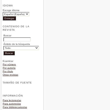
IDIOMA
Escoge idioma
CONTENIDO DE LA
REVISTA
Buscar
Ámbito de la búsqueda
Examinar
Por número
Por autor/a
Por título
Otras revistas
TAMAÑO DE FUENTE
INFORMACIÓN
Para lectores/as
Para autores/as
Para bibliotecarios/as