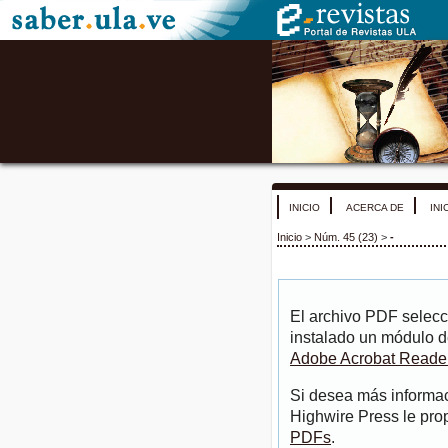
INICIO
ACERCA DE
INI
Inicio
>
Núm. 45 (23)
>
-
El archivo PDF selecc
instalado un módulo d
Adobe Acrobat Reade
Si desea más informac
Highwire Press le pro
PDFs
.