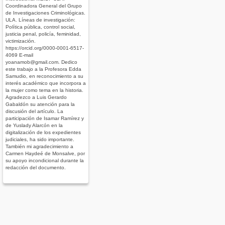
Coordinadora General del Grupo
de Investigaciones Criminológicas.
ULA. Líneas de investigación:
Política pública, control social,
justicia penal, policía, feminidad,
victimización.
https://orcid.org/0000-0001-6517-
4069 E-mail
yoanamob@gmail.com. Dedico
este trabajo a la Profesora Edda
Samudio, en reconocimiento a su
interés académico que incorpora a
la mujer como tema en la historia.
Agradezco a Luis Gerardo
Gabaldón su atención para la
discusión del artículo. La
participación de Isamar Ramírez y
de Yuslady Alarcón en la
digitalización de los expedientes
judiciales, ha sido importante.
También mi agradecimiento a
Carmen Haydeé de Monsalve, por
su apoyo incondicional durante la
redacción del documento.