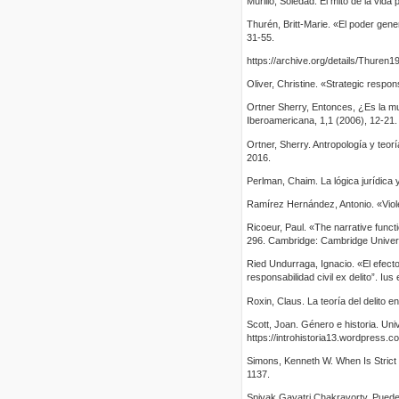
Murillo, Soledad. El mito de la vida
Thurén, Britt-Marie. «El poder gene
31-55.
https://archive.org/details/Thure
Oliver, Christine. «Strategic resp
Ortner Sherry, Entonces, ¿Es la muj
Iberoamericana, 1,1 (2006), 12-21.
Ortner, Sherry. Antropología y teor
2016.
Perlman, Chaim. La lógica jurídica y
Ramírez Hernández, Antonio. «Viole
Ricoeur, Paul. «The narrative fun
296. Cambridge: Cambridge Univers
Ried Undurraga, Ignacio. «El efecto
responsabilidad civil ex delito”. Ius
Roxin, Claus. La teoría del delito en
Scott, Joan. Género e historia. Un
https://introhistoria13.wordpress.
Simons, Kenneth W. When Is Strict C
1137.
Spivak Gayatri Chakravorty, Pueden