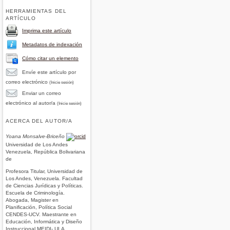
HERRAMIENTAS DEL
ARTÍCULO
Imprima este artículo
Metadatos de indexación
Cómo citar un elemento
Envíe este artículo por
correo electrónico
(Inicie sesión)
Enviar un correo
electrónico al autor/a
(Inicie sesión)
ACERCA DEL AUTOR/A
Yoana Monsalve-Briceño
Universidad de Los Andes
Venezuela, República Bolivariana
de
Profesora Titular, Universidad de
Los Andes, Venezuela. Facultad
de Ciencias Jurídicas y Políticas.
Escuela de Criminología.
Abogada, Magister en
Planificación, Política Social
CENDES-UCV. Maestrante en
Educación, Informática y Diseño
Instruccional MEIDI- ULA.