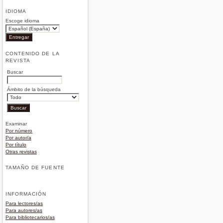
IDIOMA
Escoge idioma
CONTENIDO DE LA
REVISTA
Buscar
Ámbito de la búsqueda
Examinar
Por número
Por autor/a
Por título
Otras revistas
TAMAÑO DE FUENTE
INFORMACIÓN
Para lectores/as
Para autores/as
Para bibliotecarios/as