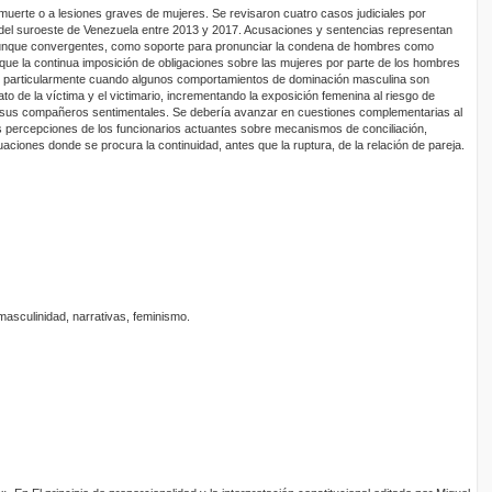
uerte o a lesiones graves de mujeres. Se revisaron cuatro casos judiciales por
ón del suroeste de Venezuela entre 2013 y 2017. Acusaciones y sentencias representan
s, aunque convergentes, como soporte para pronunciar la condena de hombres como
 que la continua imposición de obligaciones sobre las mujeres por parte de los hombres
, particularmente cuando algunos comportamientos de dominación masculina son
ato de la víctima y el victimario, incrementando la exposición femenina al riesgo de
e sus compañeros sentimentales. Se debería avanzar en cuestiones complementarias al
las percepciones de los funcionarios actuantes sobre mecanismos de conciliación,
uaciones donde se procura la continuidad, antes que la ruptura, de la relación de pareja.
 masculinidad, narrativas, feminismo.