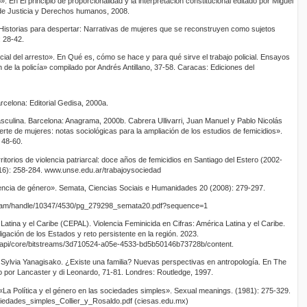
. En El principio de proporcionalidad y la interpretación constitucional editado por Miguel
o de Justicia y Derechos humanos, 2008.
Historias para despertar: Narrativas de mujeres que se reconstruyen como sujetos
: 28-42.
ial del arresto». En Qué es, cómo se hace y para qué sirve el trabajo policial. Ensayos
de la policía» compilado por Andrés Antillano, 37-58. Caracas: Ediciones del
rcelona: Editorial Gedisa, 2000a.
sculina. Barcelona: Anagrama, 2000b. Cabrera Ullivarri, Juan Manuel y Pablo Nicolás
erte de mujeres: notas sociológicas para la ampliación de los estudios de femicidios».
 48-60.
ritorios de violencia patriarcal: doce años de femicidios en Santiago del Estero (2002‐
16): 258-284. www.unse.edu.ar/trabajoysociedad
lencia de género». Semata, Ciencias Sociais e Humanidades 20 (2008): 279-297.
stream/handle/10347/4530/pg_279298_semata20.pdf?sequence=1
tina y el Caribe (CEPAL). Violencia Feminicida en Cifras: América Latina y el Caribe.
ligación de los Estados y reto persistente en la región. 2023.
ver/api/core/bitstreams/3d710524-a05e-4533-bd5b50146b73728b/content.
 y Sylvia Yanagisako. ¿Existe una familia? Nuevas perspectivas en antropología. En The
 por Lancaster y di Leonardo, 71-81. Londres: Routledge, 1997.
 «La Política y el género en las sociedades simples». Sexual meanings. (1981): 275-329.
edades_simples_Collier_y_Rosaldo.pdf (ciesas.edu.mx)