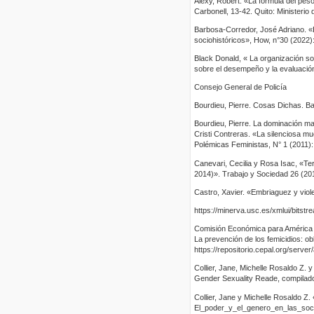
Alexy, Robert. «La fórmula del peso»
Carbonell, 13-42. Quito: Ministeri
Barbosa-Corredor, José Adriano. «
sociohistóricos», How, n°30 (2022)
Black Donald, « La organización soc
sobre el desempeño y la evaluación 
Consejo General de Policía
Bourdieu, Pierre. Cosas Dichas. Ba
Bourdieu, Pierre. La dominación ma
Cristi Contreras. «La silenciosa mu
Polémicas Feministas, N° 1 (2011):
Canevari, Cecilia y Rosa Isac, «Ter
2014)». Trabajo y Sociedad 26 (20
Castro, Xavier. «Embriaguez y vio
https://minerva.usc.es/xmlui/bit
Comisión Económica para América La
La prevención de los femicidios: ob
https://repositorio.cepal.org/ser
Collier, Jane, Michelle Rosaldo Z.
Gender Sexuality Reade, compilado
Collier, Jane y Michelle Rosaldo Z.
El_poder_y_el_genero_en_las_soci