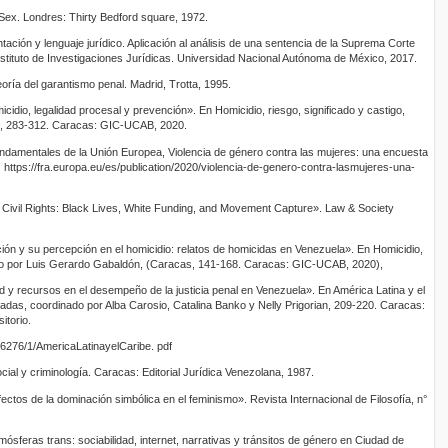
ex. Londres: Thirty Bedford square, 1972.
ción y lenguaje jurídico. Aplicación al análisis de una sentencia de la Suprema Corte
Instituto de Investigaciones Jurídicas. Universidad Nacional Autónoma de México, 2017.
eoría del garantismo penal. Madrid, Trotta, 1995.
cidio, legalidad procesal y prevención». En Homicidio, riesgo, significado y castigo,
n, 283-312. Caracas: GIC-UCAB, 2020.
damentales de la Unión Europea, Violencia de género contra las mujeres: una encuesta
 https://fra.europa.eu/es/publication/2020/violencia-de-genero-contra-lasmujeres-una-
 Civil Rights: Black Lives, White Funding, and Movement Capture». Law & Society
ión y su percepción en el homicidio: relatos de homicidas en Venezuela». En Homicidio,
itado por Luis Gerardo Gabaldón, (Caracas, 141-168. Caracas: GIC-UCAB, 2020),
d y recursos en el desempeño de la justicia penal en Venezuela». En América Latina y el
radas, coordinado por Alba Carosio, Catalina Banko y Nelly Prigorian, 209-220. Caracas:
itorio.
6276/1/AmericaLatinayelCaribe. pdf
ial y criminología. Caracas: Editorial Jurídica Venezolana, 1987.
ctos de la dominación simbólica en el feminismo». Revista Internacional de Filosofía, n°
mósferas trans: sociabilidad, internet, narrativas y tránsitos de género en Ciudad de