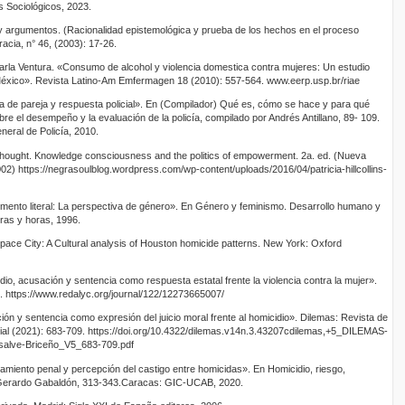
s Sociológicos, 2023.
y argumentos. (Racionalidad epistemológica y prueba de los hechos en el proceso
acia, n° 46, (2003): 17-26.
rla Ventura. «Consumo de alcohol y violencia domestica contra mujeres: Un estudio
 México». Revista Latino-Am Emfermagen 18 (2010): 557-564. www.eerp.usp.br/riae
a de pareja y respuesta policial». En (Compilador) Qué es, cómo se hace y para qué
obre el desempeño y la evaluación de la policía, compilado por Andrés Antillano, 89- 109.
eral de Policía, 2010.
ist thought. Knowledge consciousness and the politics of empowerment. 2a. ed. (Nueva
002) https://negrasoulblog.wordpress.com/wp-content/uploads/2016/04/patricia-hillcollins-
mento literal: La perspectiva de género». En Género y feminismo. Desarrollo humano y
ras y horas, 1996.
ace City: A Cultural analysis of Houston homicide patterns. New York: Oxford
io, acusación y sentencia como respuesta estatal frente la violencia contra la mujer».
. https://www.redalyc.org/journal/122/12273665007/
n y sentencia como expresión del juicio moral frente al homicidio». Dilemas: Revista de
cial (2021): 683-709. https://doi.org/10.4322/dilemas.v14n.3.43207cdilemas,+5_DILEMAS-
alve-Briceño_V5_683-709.pdf
iento penal y percepción del castigo entre homicidas». En Homicidio, riesgo,
is Gerardo Gabaldón, 313-343.Caracas: GIC-UCAB, 2020.