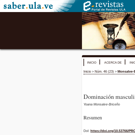
INICIO
ACERCA DE
INI
Inicio
>
Núm. 46 (23)
>
Monsalve-
Dominación masculina
Yoana Monsalve-Briceño
Resumen
DoI:
https://doi.org/10.53766/PR