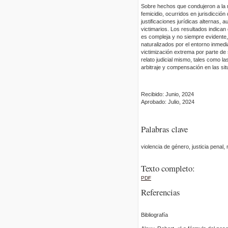
Sobre hechos que condujeron a la m
femicidio, ocurridos en jurisdicci
justificaciones jurídicas alterna
victimarios. Los resultados indican
es compleja y no siempre evidente
naturalizados por el entorno inmedi
victimización extrema por parte d
relato judicial mismo, tales como 
arbitraje y compensación en las sit
Recibido: Junio, 2024
Aprobado: Julio, 2024
Palabras clave
violencia de género, justicia penal,
Texto completo:
PDF
Referencias
Bibliografía