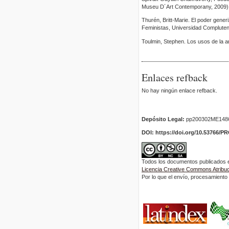
Museu D´Art Contemporany, 2009)
Thurén, Britt-Marie. El poder generi
Feministas, Universidad Compluten
Toulmin, Stephen. Los usos de la a
Enlaces refback
No hay ningún enlace refback.
Depósito Legal:
pp200302ME148
DOI: https://doi.org/10.53766/P
Todos los documentos publicados en
Licencia Creative Commons Atribuci
Por lo que el envío, procesamiento y