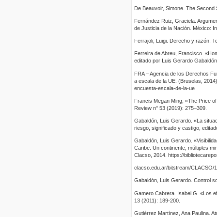
De Beauvoir, Simone. The Second S
Fernández Ruiz, Graciela. Argumenta
de Justicia de la Nación. México: 
Ferrajoli, Luigi. Derecho y razón. T
Ferreira de Abreu, Francisco. «Homi
editado por Luis Gerardo Gabaldó
FRA – Agencia de los Derechos Fun
a escala de la UE. (Bruselas, 2014)
encuesta-escala-de-la-ue
Francis Megan Ming, «The Price of
Review n° 53 (2019): 275–309.
Gabaldón, Luis Gerardo. «La situac
riesgo, significado y castigo, ed
Gabaldón, Luis Gerardo. «Visibilida
Caribe: Un continente, múltiples mi
Clacso, 2014. https://bibliotecarepos
clacso.edu.ar/bitstream/CLACSO/1
Gabaldón, Luis Gerardo. Control soc
Gamero Cabrera. Isabel G. «Los efe
13 (2011): 189-200.
Gutiérrez Martínez, Ana Paulina. At