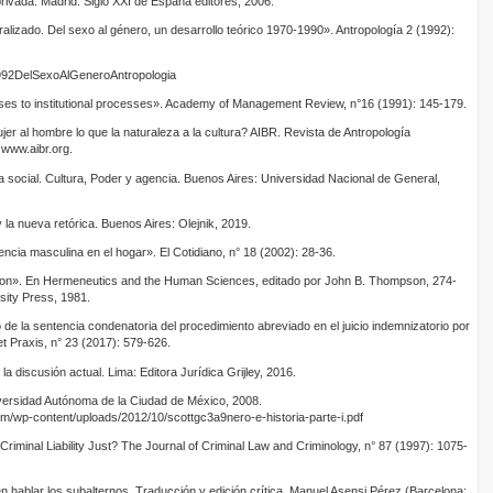
 privada. Madrid: Siglo XXI de España editores, 2006.
ralizado. Del sexo al género, un desarrollo teórico 1970-1990». Antropología 2 (1992):
n1992DelSexoAlGeneroAntropologia
onses to institutional processes». Academy of Management Review, n°16 (1991): 145-179.
er al hombre lo que la naturaleza a la cultura? AIBR. Revista de Antropología
 www.aibr.org.
ía social. Cultura, Poder y agencia. Buenos Aires: Universidad Nacional de General,
 la nueva retórica. Buenos Aires: Olejnik, 2019.
ncia masculina en el hogar». El Cotidiano, n° 18 (2002): 28-36.
ction». En Hermeneutics and the Human Sciences, editado por John B. Thompson, 274-
ity Press, 1981.
 de la sentencia condenatoria del procedimiento abreviado en el juicio indemnizatorio por
 et Praxis, n° 23 (2017): 579-626.
 la discusión actual. Lima: Editora Jurídica Grijley, 2016.
iversidad Autónoma de la Ciudad de México, 2008.
com/wp-content/uploads/2012/10/scottgc3a9nero-e-historia-parte-i.pdf
riminal Liability Just? The Journal of Criminal Law and Criminology, n° 87 (1997): 1075-
 hablar los subalternos. Traducción y edición crítica. Manuel Asensi Pérez (Barcelona: