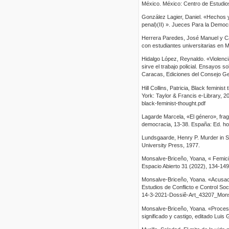
México. México: Centro de Estudio
González Lagier, Daniel. «Hechos 
penal)(II) ». Jueces Para la Democr
Herrera Paredes, José Manuel y Ca
con estudiantes universitarias en
Hidalgo López, Reynaldo. «Violenci
sirve el trabajo policial. Ensayos s
Caracas, Ediciones del Consejo Gen
Hill Collins, Patricia, Black femin
York: Taylor & Francis e-Library, 2
black-feminist-thought.pdf
Lagarde Marcela, «El género», frag
democracia, 13-38. España: Ed. ho
Lundsgaarde, Henry P. Murder in Sp
University Press, 1977.
Monsalve-Briceño, Yoana, « Femicid
Espacio Abierto 31 (2022), 134-149
Monsalve-Briceño, Yoana. «Acusació
Estudios de Conflicto e Control So
14-3-2021-Dossiê-Art_43207_Mons
Monsalve-Briceño, Yoana. «Procesam
significado y castigo, editado Lu