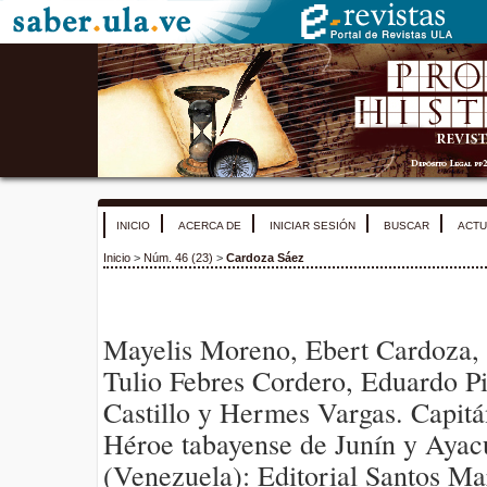
INICIO
ACERCA DE
INICIAR SESIÓN
BUSCAR
ACTU
Inicio
>
Núm. 46 (23)
>
Cardoza Sáez
Mayelis Moreno, Ebert Cardoza,
Tulio Febres Cordero, Eduardo P
Castillo y Hermes Vargas. Capit
Héroe tabayense de Junín y Aya
(Venezuela): Editorial Santos Ma