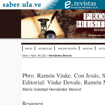
INICIO
ACERCA DE
INICIAR SESIÓN
BUSCAR
ACTU
Inicio
>
Núm. 46 (23)
>
Hernández Bencid
Pbro. Ramón Vinke. Con Jesús, Se
Editorial: Vinke Dovale, Ramón 
María Soledad Hernández Bencid
Resumen