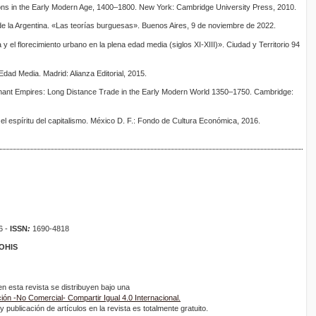
ions in the Early Modern Age, 1400–1800. New York: Cambridge University Press, 2010.
e la Argentina. «Las teorías burguesas». Buenos Aires, 9 de noviembre de 2022.
y el florecimiento urbano en la plena edad media (siglos XI-XIII)». Ciudad y Territorio 94
Edad Media. Madrid: Alianza Editorial, 2015.
hant Empires: Long Distance Trade in the Early Modern World 1350–1750. Cambridge:
el espíritu del capitalismo. México D. F.: Fondo de Cultura Económica, 2016.
6 -
ISSN
:
1690-4818
ROHIS
 esta revista se distribuyen bajo una
ón -No Comercial- Compartir Igual 4.0 Internacional.
 publicación de artículos en la revista es totalmente gratuito.