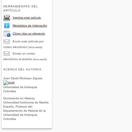
HERRAMIENTAS DEL
ARTÍCULO
Imprima este artículo
Metadatos de indexación
Cómo citar un elemento
Envíe este artículo por
correo electrónico
(Inicie sesión)
Enviar un correo
electrónico al autor/a
(Inicie sesión)
ACERCA DEL AUTOR/A
Juan David Restrepo Zapata
Universidad de Antioquia
Colombia
Doctorando en Historia,
Universidad Autónoma de Madrid,
España. Profesor del
Departamento de Historia de la
Universidad de Antioquia,
Colombia.