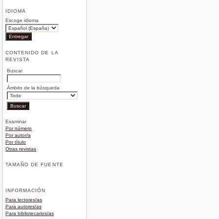
IDIOMA
Escoge idioma
CONTENIDO DE LA
REVISTA
Buscar
Ámbito de la búsqueda
Examinar
Por número
Por autor/a
Por título
Otras revistas
TAMAÑO DE FUENTE
INFORMACIÓN
Para lectores/as
Para autores/as
Para bibliotecarios/as