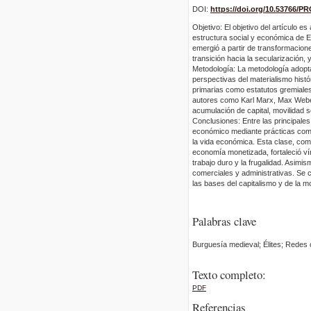
DOI:
https://doi.org/10.53766/P
Objetivo: El objetivo del artículo e
estructura social y económica de 
emergió a partir de transformacion
transición hacia la secularización,
Metodología: La metodología adopta
perspectivas del materialismo histór
primarias como estatutos gremiales
autores como Karl Marx, Max Weber
acumulación de capital, movilidad 
Conclusiones: Entre las principale
económico mediante prácticas como 
la vida económica. Esta clase, com
economía monetizada, fortaleció v
trabajo duro y la frugalidad. Asimis
comerciales y administrativas. Se 
las bases del capitalismo y de la 
Palabras clave
Burguesía medieval; Élites; Redes 
Texto completo:
PDF
Referencias