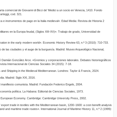
arta comercial de Giovanni di Bicci de' Medici a un socio en Venecia, 1410. Fondo
Carteggi, cod. 321.
a e instrumentos de pago en la Italia medieval». Edad Media: Revista de Historia 2
litares en la Europa feudal, (Siglos XIII-XV)». Trabajo de grado, Universidad de
lization in the early modern world». Economic History Review 63, n.º 3 (2010): 710-733.
o de las ciudades y el auge de la burguesía. Madrid: Museo Arqueológico Nacional,
 Damián González Arce. «Gremios y corporaciones laborales. Debates historiográficos
vista Internacional de Ciencias Sociales 34 (2015): 7-18.
and Shipping in the Medieval Mediterranean. Londres: Taylor & Francis, 2024.
ia. Madrid: Siglo XXI, 2016.
l manifiesto comunista. Madrid: Fundación Federico Engels, 2004.
a economía política. La Habana: Editorial de Ciencias Sociales, 1973.
he European Economy. Cambridge: Cambridge University Press, 2002.
export trade in textiles with the Mediterranean basin, 1200–1600: a cost-benefit analysis
nd and maritime trade routes». International Journal of Maritime History 11, n.º 2 (1999):