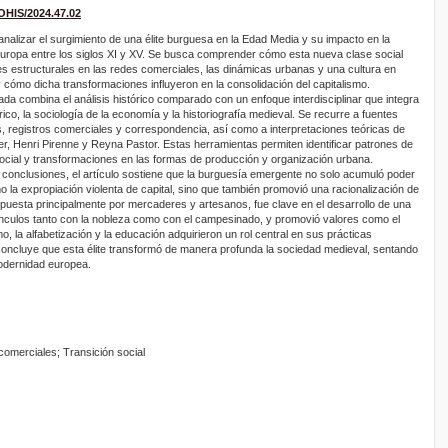
ROHIS/2024.47.02
s analizar el surgimiento de una élite burguesa en la Edad Media y su impacto en la
Europa entre los siglos XI y XV. Se busca comprender cómo esta nueva clase social
es estructurales en las redes comerciales, las dinámicas urbanas y una cultura en
 y cómo dicha transformaciones influyeron en la consolidación del capitalismo.
da combina el análisis histórico comparado con un enfoque interdisciplinar que integra
ico, la sociología de la economía y la historiografía medieval. Se recurre a fuentes
, registros comerciales y correspondencia, así como a interpretaciones teóricas de
, Henri Pirenne y Reyna Pastor. Estas herramientas permiten identificar patrones de
social y transformaciones en las formas de producción y organización urbana.
s conclusiones, el artículo sostiene que la burguesía emergente no solo acumuló poder
la expropiación violenta de capital, sino que también promovió una racionalización de
puesta principalmente por mercaderes y artesanos, fue clave en el desarrollo de una
ínculos tanto con la nobleza como con el campesinado, y promovió valores como el
mo, la alfabetización y la educación adquirieron un rol central en sus prácticas
concluye que esta élite transformó de manera profunda la sociedad medieval, sentando
modernidad europea.
comerciales; Transición social