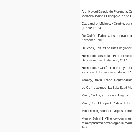
Archivo del Estado de Florencia. C
Mediceo Avanti il Principato, serie 
Cassandro, Michele. «Crédito, banc
(1999): 13-34.
De Quirós, Pablo. «Los contratos mi
Zaragoza, 2018.
De Vries, Jan. «The limits of globa
Hernando, José Luis. El crecimient
Departamento de difusión, 2017.
Hernández García, Ricardo, y José
y estado de la cuestión». Áreas. Re
Jacoby, David. Trade, Commodities 
Le Goff, Jacques. La Baja Edad Med
Marx, Carlos, y Federico Engels. E
Marx, Karl. El capital: Crítica de l
McCormick, Michael. Origins of t
Munro, John H. «The low countries' 
of comparative advantages in overla
1-30.