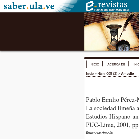
INICIO
ACERCA DE
INI
Inicio
>
Núm. 005 (3)
>
Amodio
Pablo Emilio Pérez-M
La sociedad limeña a
Estudios Hispano-ame
PUC-Lima, 2001, pp
Emanuele Amodio