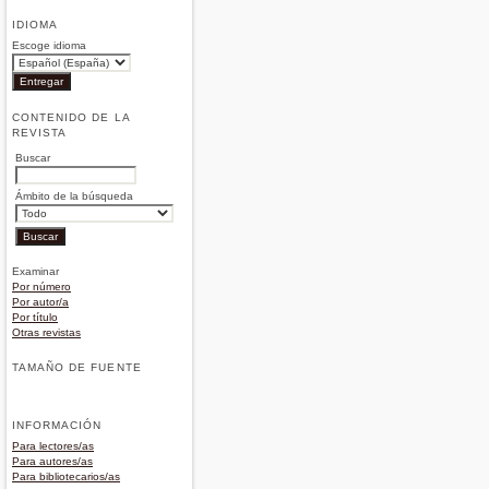
IDIOMA
Escoge idioma
CONTENIDO DE LA
REVISTA
Buscar
Ámbito de la búsqueda
Examinar
Por número
Por autor/a
Por título
Otras revistas
TAMAÑO DE FUENTE
INFORMACIÓN
Para lectores/as
Para autores/as
Para bibliotecarios/as