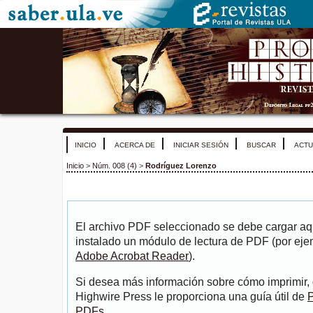
INICIO
ACERCA DE
INICIAR SESIÓN
BUSCAR
ACTU
Inicio
>
Núm. 008 (4)
>
Rodríguez Lorenzo
El archivo PDF seleccionado se debe cargar aqu
instalado un módulo de lectura de PDF (por eje
Adobe Acrobat Reader
).
Si desea más información sobre cómo imprimir, 
Highwire Press le proporciona una guía útil de
P
PDFs
.