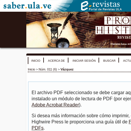
INICIO
ACERCA DE
INICIAR SESIÓN
BUSCAR
ACTU
Inicio
>
Núm. 011 (6)
>
Vázquez
El archivo PDF seleccionado se debe cargar aqu
instalado un módulo de lectura de PDF (por eje
Adobe Acrobat Reader
).
Si desea más información sobre cómo imprimir, 
Highwire Press le proporciona una guía útil de
P
PDFs
.