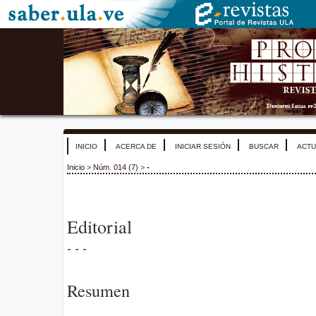
INICIO
ACERCA DE
INICIAR SESIÓN
BUSCAR
ACTU
Inicio
>
Núm. 014 (7)
>
-
Editorial
- - -
Resumen