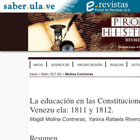
INICIO
ACERCA DE
INICIAR SESIÓN
BUSCAR
ACTU
Inicio
>
Núm. 017 (9)
>
Molina Contreras
La educación en las Constitucion
Venezu ela: 1811 y 1812.
Magdi Molina Contreras, Yanixa Rafaela Rivero
Resumen