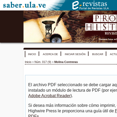
INICIO
ACERCA DE
INICIAR SESIÓN
BUSCAR
ACTU
Inicio
>
Núm. 017 (9)
>
Molina Contreras
El archivo PDF seleccionado se debe cargar aqu
instalado un módulo de lectura de PDF (por eje
Adobe Acrobat Reader
).
Si desea más información sobre cómo imprimir, 
Highwire Press le proporciona una guía útil de
P
PDFs
.