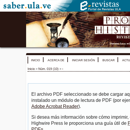
INICIO
ACERCA DE
INICIAR SESIÓN
BUSCAR
ACTU
Inicio
>
Núm. 019 (10)
>
-
El archivo PDF seleccionado se debe cargar aqu
instalado un módulo de lectura de PDF (por eje
Adobe Acrobat Reader
).
Si desea más información sobre cómo imprimir, 
Highwire Press le proporciona una guía útil de
P
PDFs
.