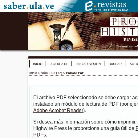
INICIO
ACERCA DE
INICIAR SESIÓN
BUSCAR
ACTU
Inicio
>
Núm. 023 (12)
>
Palmar Paz
El archivo PDF seleccionado se debe cargar aqu
instalado un módulo de lectura de PDF (por eje
Adobe Acrobat Reader
).
Si desea más información sobre cómo imprimir, 
Highwire Press le proporciona una guía útil de
P
PDFs
.