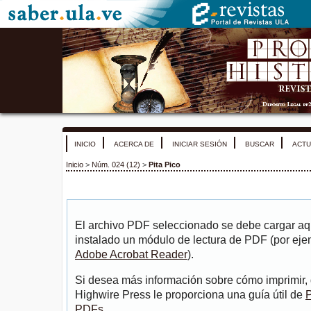
INICIO
ACERCA DE
INICIAR SESIÓN
BUSCAR
ACTU
Inicio
>
Núm. 024 (12)
>
Pita Pico
El archivo PDF seleccionado se debe cargar aqu
instalado un módulo de lectura de PDF (por eje
Adobe Acrobat Reader
).
Si desea más información sobre cómo imprimir, 
Highwire Press le proporciona una guía útil de
P
PDFs
.