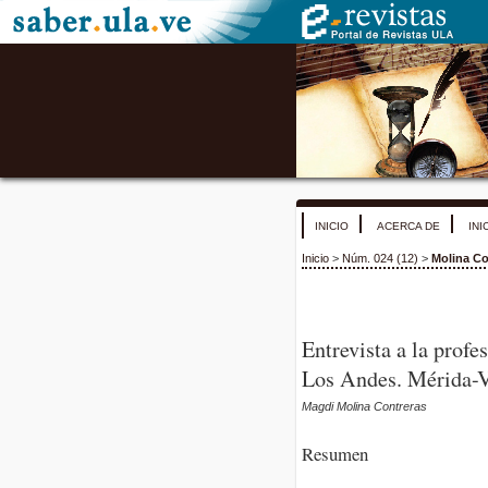
INICIO
ACERCA DE
INI
Inicio
>
Núm. 024 (12)
>
Molina Co
Entrevista a la prof
Los Andes. Mérida-V
Magdi Molina Contreras
Resumen