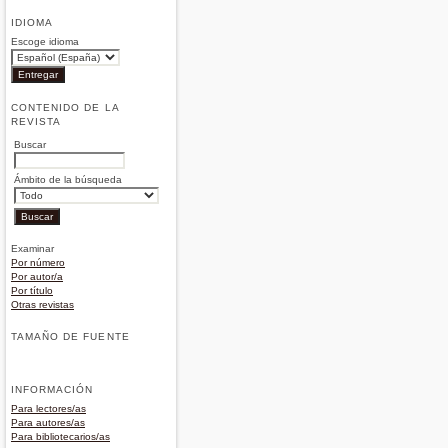
IDIOMA
Escoge idioma
CONTENIDO DE LA
REVISTA
Buscar
Ámbito de la búsqueda
Examinar
Por número
Por autor/a
Por título
Otras revistas
TAMAÑO DE FUENTE
INFORMACIÓN
Para lectores/as
Para autores/as
Para bibliotecarios/as